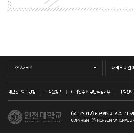
주요서비스
서비스 지킴
주요서비스
서비스 지킴
교무회의방송
묻고 답하기
개인정보처리방침
교직원찾기
이메일주소 무단수집거부
대학정보
교수채용
불친절신고
(우 : 22012) 인천광역시 연수구 
시설예약
자주 묻는 질문
COPYRIGHT ⓒ INCHEON NATIONAL UN
인터넷증명
칭찬마당