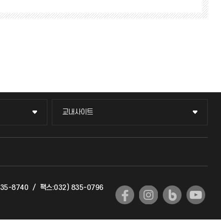
교내사이트
교내사이트
교수회
교육혁신본부
835-8740
/
팩스:032) 835-0796
국제교류과
국제지원과