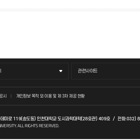
이
관련사이트
이
관련사이트
국방헬프콜
공시
개인정보 목적 외 이용 및 제 3차 제공 현황
발전기금
아카데미로 119(송도동) 인천대학교 도시과학대학(28호관) 409호
/
전화:032) 
(FAQ)
산학협력단
IVERSITY.
ALL RIGHTS RESERVED.
소비자생활협동조합