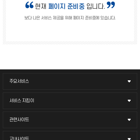
현재
페이지 준비중
입니다.
보다 나은 서비스 제공을 위해 페이지 준비중에 있습니다.
주요서비스
주요서비스
교무회의방송
서비스 지킴이
서비스 지킴이
교수채용
묻고 답하기
관련사이트
관련사이트
시설예약
불친절신고
국방헬프콜
교내사이트
교내사이트