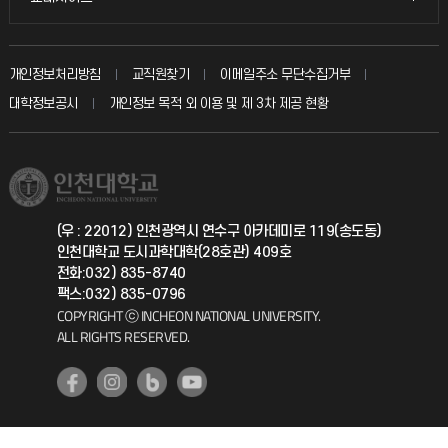
인터넷증명
자주 묻는 질문(FAQ)
발전기금
교수회
입학안내
개인정보처리방침
교직원찾기
이메일주소 무단수집거부
칭찬마당
산학협력단
교육혁신본부
대학정보공시
개인정보 목적 외 이용 및 제 3차 제공 현황
직원채용
학생서비스 지킴이
소비자생활협동조합
국제교류과
취업정보(학생)
총동문회
국제지원과
(우 : 22012) 인천광역시 연수구 아카데미로 119(송도동)
인천대학교 도시과학대학(28호관) 409호
공자아카데미
전화:032) 835-8740
팩스:032) 835-0796
기초교육원
COPYRIGHT ⓒ INCHEON NATIONAL UNIVERSITY.
ALL RIGHTS RESERVED.
공학교육혁신센터
대학생활상담센터